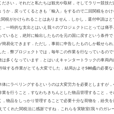
ください，それだと私たちは観光や取材，そしてラリー競技だ
ょうか．戻ってくるときも「輸入」をするので二回関税をかけ
上関税がかけられることはありません．しかし，還付申請はと
と，一時的な支出とはいえ我々のプロジェクトにとっては痛手
っていると，絶対に輸出したものを元の国に戻すという条件で
が簡易化できます．ただし，事前に申告したものしか載せられ
した．弊プロジェクトでは，毎年この作業を行なっているので
数は多くなっています．とはいえキャンタートラックの車両内
吟味する作業がとても大変でした．結局およそ
580点
の必要な
本体にラベリングするというのは大変労力を必要としますが，
作業を行うこと，すなわちきちんとした物品管理すること，そ
く，物品をしっかり管理することで必要十分な荷物を，紛失を
えてくれた関税法に感謝ですね．これらを実験室(我々のガレー