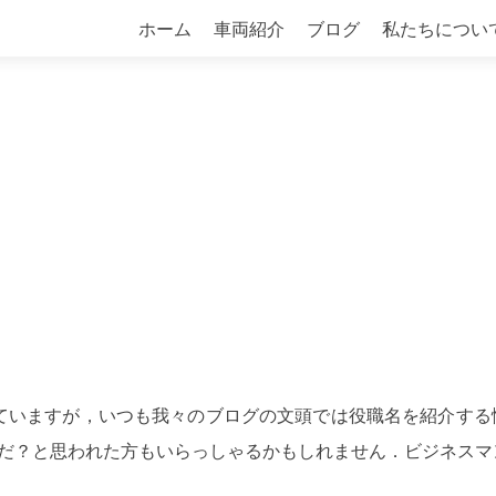
コ
ホーム
車両紹介
ブログ
私たちについ
ン
テ
ン
ツ
へ
ス
キ
！
ッ
プ
．
ていますが，いつも我々のブログの文頭では役職名を紹介する
職だ？と思われた方もいらっしゃるかもしれません．ビジネスマ