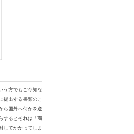
いう方でもご存知な
に提出する書類のこ
から国外へ何かを送
らするとそれは「商
対してかかってしま