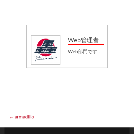
Web管理者
Web部門です．
投
←
armadillo
稿