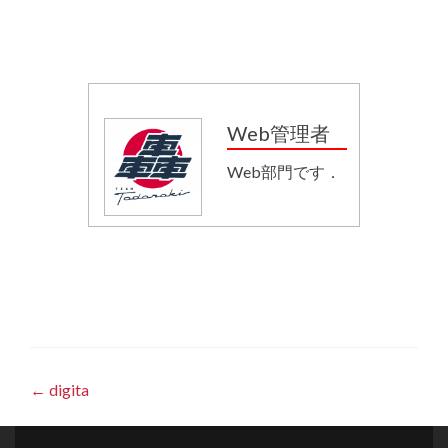
Web管理者
Web部門です．
投
←
digita
稿