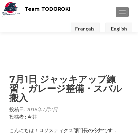
Team TODOROKI
ナビゲ
Français
English
7月1日 ジャッキアップ練
習・ガレージ整備・スバル
搬入
投稿日:
2018年7月2日
投稿者 : 今井
こんにちは！ロジスティクス部門長の今井です．