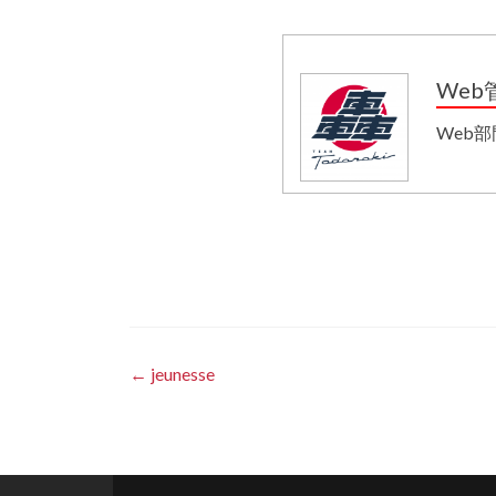
Web
Web
投
←
jeunesse
稿
ナ
ビ