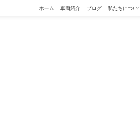
コ
ホーム
車両紹介
ブログ
私たちについ
ン
テ
ン
ツ
へ
ス
キ
ッ
プ