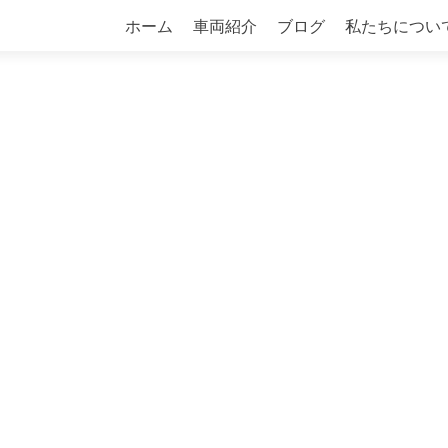
コ
ホーム
車両紹介
ブログ
私たちについ
ン
テ
ン
ツ
へ
ス
キ
ッ
プ