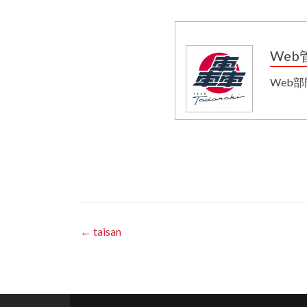
Web
Web
投
←
taisan
稿
ナ
ビ