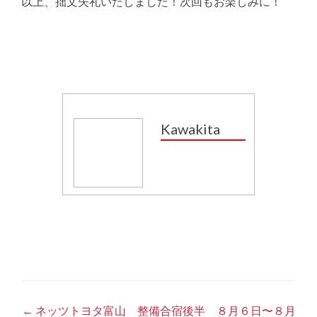
以上、拙文失礼いたしました！次回もお楽しみに！
Kawakita
投
←
ネッツトヨタ富山 整備合宿後半 ８月６日〜８月