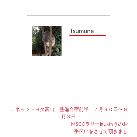
Tsumune
投
←
ネッツトヨタ富山 整備合宿前半 ７月３０日〜８
月３日
稿
MSCCラリーinいわきのお
ナ
手伝いをさせて頂きまし