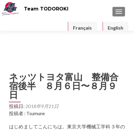
Team TODOROKI
ナビゲ
Français
English
ネッツトヨタ富山 整備合
宿後半 ８月６日〜８月９
日
投稿日:
2018年9月21日
投稿者 : Tsumune
はじめましてこんにちは。東京大学機械工学科３年の